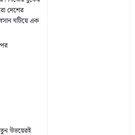
রো দেশের
অবসান ঘটিয়ে এক
 পর
 খাতুন উভয়েরই