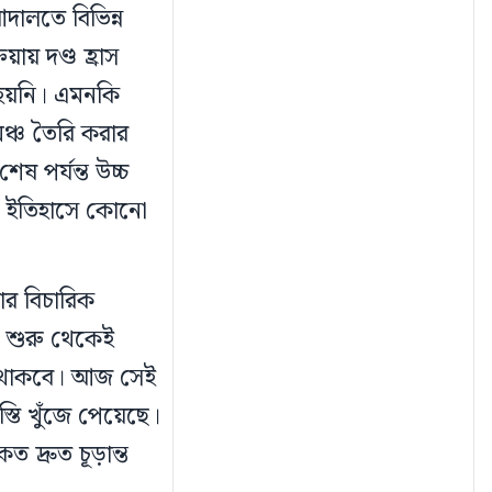
দালতে বিভিন্ন
য় দণ্ড হ্রাস
র হয়নি। এমনকি
ঞ্চ তৈরি করার
েষ পর্যন্ত উচ্চ
ের ইতিহাসে কোনো
ার বিচারিক
া শুরু থেকেই
য়ে থাকবে। আজ সেই
বস্তি খুঁজে পেয়েছে।
দ্রুত চূড়ান্ত