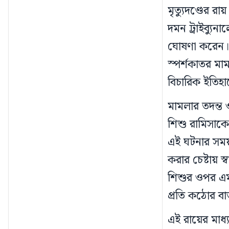
মৃত্যুদণ্ডের
দমন ট্রাইব্যু
ঘোষণা করেন। হত
স্পর্শকাতর মা
বিচারিক ইতিহ
মামলার তদন্ত 
শিশু রামিসাকে
এই ঘটনার সময় 
করার চেষ্টায় 
শিশুর ওপর এম
প্রতি কঠোর বার্
এই রায়ের মাধ্য