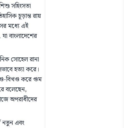
শিশু সহিংসতা
হাসিক চূড়ান্ত রায়
সের মধ্যে এই
, যা বাংলাদেশের
কানিক সোহেল রানা
ভাবে হত্যা করে।
্ড-বিখণ্ড করে গুম
করে বলেছেন,
মাজে অপরাধীদের
্ণ নতুন এবং