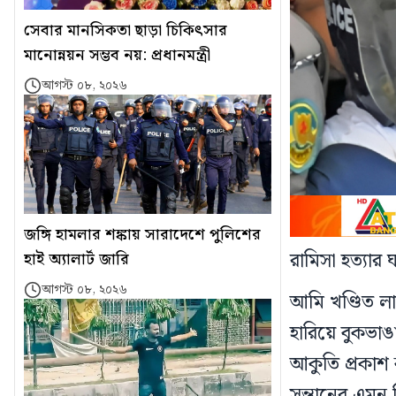
সেবার মানসিকতা ছাড়া চিকিৎসার
মানোন্নয়ন সম্ভব নয়: প্রধানমন্ত্রী
আগস্ট ০৮, ২০২৬
জঙ্গি হামলার শঙ্কায় সারাদেশে পুলিশের
রামিসা হত্যার 
হাই অ্যালার্ট জারি
আগস্ট ০৮, ২০২৬
আমি খণ্ডিত ল
হারিয়ে বুকভাঙ
আকুতি প্রকাশ 
সন্তানের এমন 