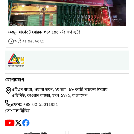
ফরচুন মার্কেটে বোরকা পরে ৫০০ ভরি স্বর্ণ লুট!
অক্টোবর ০৯, ২০২৫
যোগাযোগ :
এটিএন বাংলা, ওয়াসা ভবন, ২য় তলা, ৯৮ কাজী নজরুল ইসলাম
এভিনিউ, কাওরান বাজার, ঢাকা-১২১৫, বাংলাদেশ
ফোনঃ
+88-02-55011931
সোশ্যাল মিডিয়া