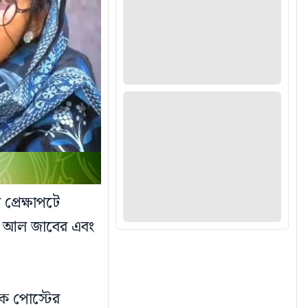
প্রেক্ষাপটে
্লাহ আল জাবের এবং
থক পোস্টের