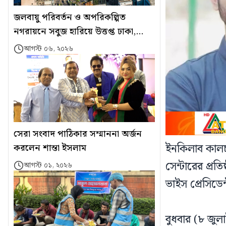
জলবায়ু পরিবর্তন ও অপরিকল্পিত
নগরায়নে সবুজ হারিয়ে উত্তপ্ত ঢাকা,
শীতল হবে কীভাবে
আগস্ট ০৬, ২০২৬
সেরা সংবাদ পাঠিকার সম্মাননা অর্জন
ইনকিলাব কালচার
করলেন শান্তা ইসলাম
সেন্টারের প্রত
আগস্ট ০১, ২০২৬
ভাইস প্রেসিডে
বুধবার (৮ জু