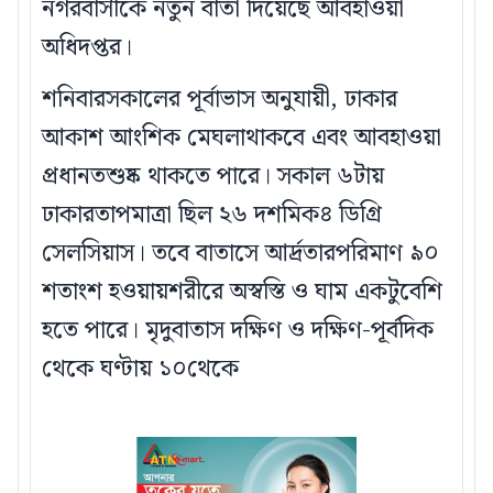
নগরবাসীকে নতুন বার্তা দিয়েছে আবহাওয়া
অধিদপ্তর।
শনিবারসকালের পূর্বাভাস অনুযায়ী, ঢাকার
আকাশ আংশিক মেঘলাথাকবে এবং আবহাওয়া
প্রধানতশুষ্ক থাকতে পারে। সকাল ৬টায়
ঢাকারতাপমাত্রা ছিল ২৬ দশমিক৪ ডিগ্রি
সেলসিয়াস। তবে বাতাসে আর্দ্রতারপরিমাণ ৯০
শতাংশ হওয়ায়শরীরে অস্বস্তি ও ঘাম একটুবেশি
হতে পারে। মৃদুবাতাস দক্ষিণ ও দক্ষিণ-পূর্বদিক
থেকে ঘণ্টায় ১০থেকে