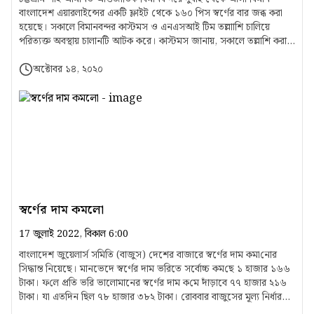
বাংলাদেশ এয়ারলাইন্সের একটি ফ্লাইট থেকে ১৬০ পিস স্বর্ণের বার জব্ধ করা
হয়েছে। সকালে বিমানবন্দর কাস্টমস ও এনএসআই টিম তল্লাাশি চালিয়ে
পরিত্যক্ত অবস্থায় চালানটি আটক করে। কাস্টমস জানায়, সকালে তল্লাশি করার
সময় বিমানের ৩৩ নম্বর সিটের নিচে কালো টেপে মোড়ানো ২টি বান্ডেল এবং
২৯ নম্বর সিটের পাশ থেকে আরেকটি পলিথিনে স্বর্ণের বারগুলো পাওয়া যায়।
অক্টোবর ১৪, ২০২০
সাম্প্রতিক সময়ে শাহ আমানত বিমান বন্দরে এটি স্বর্ণের সবচেয়ে বড়
চোরাচালান। এসব স্বর্ণের দাম প্রায় ১০ কোটি টাকা বলে জানান কাস্টমস
কর্মকর্তারা।
স্বর্ণের দাম কমলো
17 জুলাই 2022, বিকাল 6:00
বাংলাদেশ জুয়েলার্স সমিতি (বাজুস) দেশের বাজারে স্বর্ণের দাম কমা‌নোর
সিদ্ধান্ত নিয়েছে। মানভেদে স্বর্ণের দাম ভরিতে সর্বোচ্চ কম‌ছে ১ হাজার ১৬৬
টাকা। ফ‌লে প্রতি ভ‌রি ভালোমানের স্বর্ণের দাম ক‌মে দাঁড়াবে ৭৭ হাজার ২১৬
টাকা। যা এতদিন ছিল ৭৮ হাজার ৩৮২ টাকা। রোববার বাজুসের মূল্য নির্ধারণ
ও মূল্য পর্যবেক্ষণ স্থায়ী কমিটির চেয়ারম্যান এম এ হান্নান আজাদ স্বাক্ষরিত এক