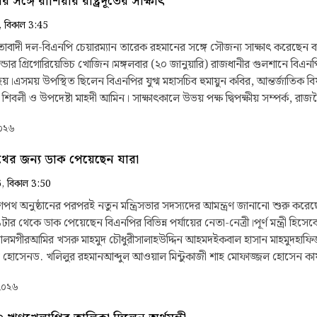
সঙ্গে রাশিয়ার রাষ্ট্রদূতের সাক্ষাৎ
পিপূর্ণ নির্বাচন বাতিল করে রাজনৈতিক বন্দিদের মুক্তি দিয়ে নতুন করে জাতীয় নি
াচন বাতিল ও রাজবন্দিদের মুক্তির দাবি এখন আন্তর্জাতিক অঙ্গনেও ধ্বনিত হচ্ছে। রাষ্ট্রের হাজার হা
, বিকাল 3:45
ে ডামি প্রধান নির্বাচন কমিশনার ঘুমিয়ে থেকে নির্বাচনের নামে যেই সংসদের জন
াবাদী দল-বিএনপি চেয়ারম্যান তারেক রহমানের সঙ্গে সৌজন্য সাক্ষাৎ করেছেন বা
ার গঠিত হলে প্রতিটি টাকার হিসাব দিতে হবে বলে উল্লেখ করে রিজভী।
ান্ডার গ্রিগোরিয়েভিচ খোজিন।মঙ্গলবার (২০ জানুয়ারি) রাজধানীর গুলশানে বিএন
ৎ হয়।এসময় উপস্থিত ছিলেন বিএনপির যুগ্ম মহাসচিব হুমায়ুন কবির, আন্তর্জাতিক
 শিবলী ও উপদেষ্টা মাহদী আমিন। সাক্ষাৎকালে উভয় পক্ষ দ্বিপক্ষীয় সম্পর্ক, রা
না করেছেন বলে জানা গেছে।এর আগে সোমবার (১৯ জানুয়ারি) দুপুরে তারেক রহ
২০২৬
কায় নবনিযুক্ত মার্কিন রাষ্ট্রদূত ব্রেন্ট ক্রিস্টেনসেন। এ সময় উপস্থিত ছিলেন ব
থায়ী কমিটির সদস্য আমির খসরু মাহমুদ চৌধুরী, বিএনপি চেয়ারম্যানের ফরেন অ্যা
পথের জন্য ডাক পেয়েছেন যারা
ায়ুন কবির, উপদেষ্টা কাউন্সিলের সদস্য ড. মাহাদী আমিন এবং প্রেস সচিব সালেহ
6, বিকাল 3:50
থ অনুষ্ঠানের পরপরই নতুন মন্ত্রিসভার সদস্যদের আমন্ত্রণ জানানো শুরু করেছে 
ার থেকে ডাক পেয়েছেন বিএনপির বিভিন্ন পর্যায়ের নেতা-নেত্রী।পূর্ণ মন্ত্রী হিসে
মগীরআমির খসরু মাহমুদ চৌধুরীসালাহউদ্দিন আহমদইকবাল হাসান মাহমুদহাফি
 হোসেনড. খলিলুর রহমানআব্দুল আওয়াল মিন্টুকাজী শাহ মোফাজ্জল হোসেন কা
ৌধুরীখন্দকার আব্দুল মুক্তাদিরআরিফুল হক চৌধুরীজহির উদ্দিন স্বপনমোহাম্মদ
 ২০২৬
উদ্দিন চৌধুরী এ্যানিআসাদুল হাবিব দুলুমো. আসাদুজ্জামানজাকারিয়া তাহেরদীপ
াখাওয়াত হোসেনফকির মাহবুব আনামশেখ রবিউল আলম প্রতিমন্ত্রী হিসেবে ডাক 