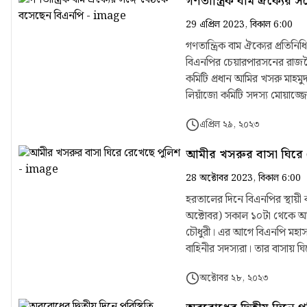
গণতান্ত্রিক বাম ঐক্যের 
জানান দিয়েছে পুলিশ দিয়ে নির্
দিয়ে এটাই প্রমাণিত হয়েছে এই দেশের 
29 এপ্রিল 2023, বিকাল 6:00
করবার জন্য দেশে গণতন্ত্র প্র
গণতান্ত্রিক বাম ঐক্যের প্রতিনিধি দলের স
যেতে দিতে পারি না। তাই এই 
বিএনপির চেয়ারপারসনের রাজনৈতিক কার্যালয়ে এ বৈঠক শুরু
গতিশীল বেগমান হয়ে আন্দোলনের মধ্য দিয়ে এই সরক
কমিটি প্রধান আমির খসরু মাহমু
মাগফেরাত কামনা করে তার শোকসন
লিয়াঁজো কমিটি সদস্য মোয়াজ্জেম হোসেন আলাল। এ ছাড়া বাম গণতান্ত্রিক ঐক্যের সম
করেন। জানাজায় উপস্থিত ছিলেন বিএনপির স্থায়ী কমিটির সদস্য নজরুল ইসলাম খান, আমির খসরু মাহমুদ চৌধুরী, ভাইস চেয়ারম্যান হাফিজ
রশিদ খান, সোস্যাল ডেমোক্রেটি
উদ্দিন আহমেদ, চেয়ারপারসনের 
এপ্রিল ২৯, ২০২৩
বাংলাদেশের সাম্যবাদী দলের স
সাংগঠনিক সম্পাদক এমরান সালে প
আমীর খসরুর বাসা ঘিরে 
রহমান মান্না, এনপিপির চেয়ারম
খন্দকার লুৎফর রহমানসহ দলের স
28 অক্টোবর 2023, বিকাল 6:00
হরতালের দিনে বিএনপির স্থায়ী 
অক্টোবর) সকাল ১০টা থেকে আম
চৌধুরী। এর আগে বিএনপি মহাস
বাহিনীর সদস্যরা। তার বাসায় ঘ
আমির খসরু মাহমুদ চৌধুরী যখ
অক্টোবর ২৮, ২০২৩
সেখানে ছররা গুলি-টিয়ার শেল 
ফখরুল ইসলাম আলমগীরসহ নেতার