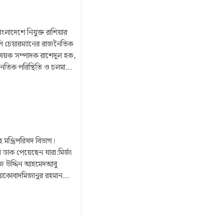
র্বাচন আহ্বান জানিয়েছে।
জার
্ম দিয়েছে আগামীতে দেশে
ংলাদেশে নিযুক্ত রাশিয়ার
পি চেয়ারম্যানের রাজনৈতিক
 বিষয়ক সম্পাদক রাশেদুল হক,
জনৈতিক পরিস্থিতি ও চলমান
মানের সঙ্গে সৌজন্য
িএনপির মহাসচিব মির্জা ফখরুল
ফেয়ার্স অ্যাডভাইজারি
 শিবলী।/টিএ
মন্ত্রিপরিষদ বিভাগ।
বে ডাক পেয়েছেন যারা:মির্জা
জ উদ্দিন আহমেদআবু
য়কোবাদমিজানুর রহমান
 আমিন উর রশীদআফরোজা খানম
েন দেওয়ানআ ন ম এহসানুল হক
পেয়েছেন:এম রশিদুজ্জামান