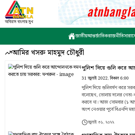
জাতীয়
আন্তর্জাতিক
রাজনীতি
সারাদ
আমির খসরু মাহমুদ চৌধুরী
পুলিশ দিয়ে গুলি করে আ
31 জুলাই 2022, বিকাল 6:00
পুলিশ দিয়ে গুলিবর্ষণ করে স
বলেছেন, ভোলায় দলের নেতা-কর
করবে না। আজ সোমবার (১ আগস্ট)
অংশ নেওয়ার পূর্বে বিএনপি মহাসচিব এসব কথা বলেন। তিনি বলেন, পুলিশের গ
ঝড়েছে ভোলায় বিনা উস্কানিতে শ
জুলাই ৩১, ২০২২
হয়েছে। শুধু আব্দুর রহিম নয় আ
মহাসচিব বলেন, একটা শান্তিপূর্