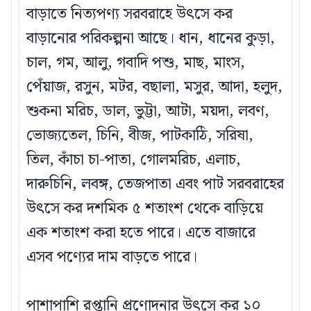
বাড়াতে নিত্যপণ্য সরবরাহে উৎসে কর
বাড়ানোর পরিকল্পনা আছে। ধান, ধানের কুড়া,
চাল, গম, আলু, গবাদি পশু, মাছ, মাংস,
পেঁয়াজ, রসুন, মটর, বছালা, মসুর, আদা, হলুদ,
শুকনা মরিচ, ডাল, ভুট্টা, আটা, ময়দা, লবণ,
ভোজ্যতেল, চিনি, বীজ, পাটকাঠি, সরিষা,
তিল, কাঁচা চা-পাতা, গোলমরিচ, এলাচ,
দারুচিনি, লবঙ্গ, তেজপাতা এবং পাট সরবরাহের
উৎসে কর দশমিক ৫ শতাংশ থেকে বাড়িয়ে
এক শতাংশ করা হতে পারে। এতে বাজারে
এসব পণ্যের দাম বাড়তে পারে।
পাশাপাশি রপ্তানি প্রণোদনার উৎসে কর ১০