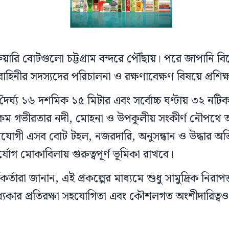
ুয়ারি বোটগুলো চট্টগ্রাম বন্দরে পৌঁছায়। পরে জাপানি বি
ৌবাহিনীর সদস্যদের পরিচালনা ও রক্ষণাবেক্ষণ বিষয়ে প্রশি
 দৈর্ঘ্য ১৬ দশমিক ১৫ মিটার এবং সর্বোচ্চ ঘণ্টায় ৩২ নটি
কম গভীরতার নদী, মোহনা ও উপকূলীয় সংকীর্ণ নৌপথে 
যোগী এসব বোট টহল, নজরদারি, অনুসন্ধান ও উদ্ধার অভ
্যোগ মোকাবিলায় গুরুত্বপূর্ণ ভূমিকা রাখবে।
কর্তারা জানান, এই প্রকল্পের মাধ্যমে শুধু সামুদ্রিক নিরাপ
্যকার প্রতিরক্ষা সহযোগিতা এবং কৌশলগত অংশীদারিত্ব