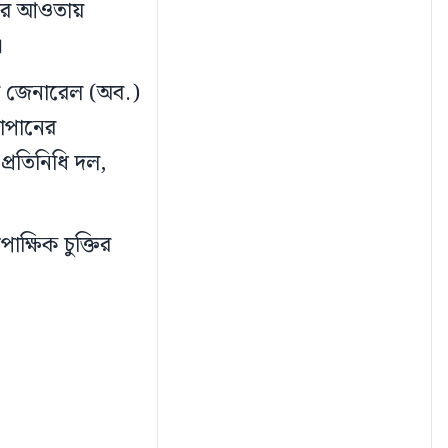
ূচির আওতায়
।
িয়ার জেনারেল (অব.)
াপানের
প্রতিনিধি দল,
াক্ষিক চুক্তির