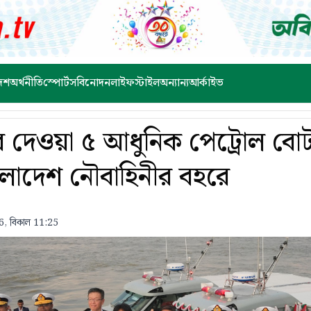
েশ
অর্থনীতি
স্পোর্টস
বিনোদন
লাইফস্টাইল
অন্যান্য
আর্কাইভ
 দেওয়া ৫ আধুনিক পেট্রোল বোট 
লাদেশ নৌবাহিনীর বহরে
6, বিকাল 11:25