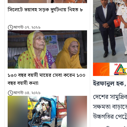
সিলেটে ভয়াবহ সড়ক দুর্ঘটনায় নিহত ৮
আগস্ট ০৭, ২০২৬
১৩০ বছর বয়সী মায়ের সেবা করেন ১০০
ইরফানুল হক, চ
বছর বয়সী কন্যা
আগস্ট ০৪, ২০২৬
দেশের সামুদ্র
সক্ষমতা বাড়াত
উচ্চগতির পেট