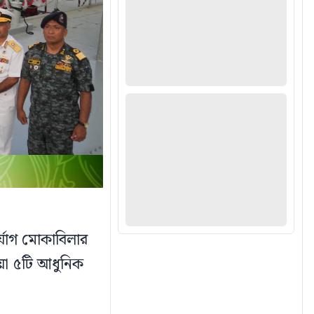
্যোগ মোকাবিলার
য়া ৫টি আধুনিক