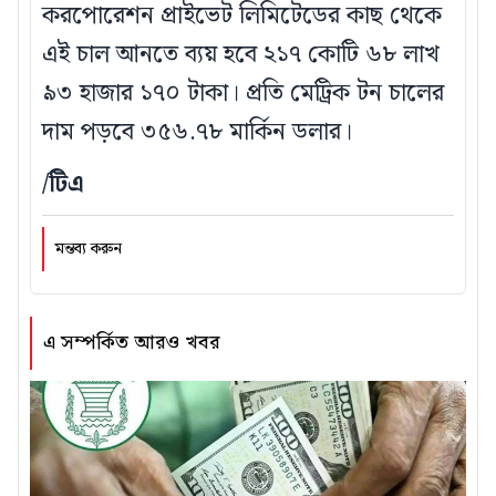
করপোরেশন প্রাইভেট লিমিটেডের কাছ থেকে
এই চাল আনতে ব্যয় হবে ২১৭ কোটি ৬৮ লাখ
৯৩ হাজার ১৭০ টাকা। প্রতি মেট্রিক টন চালের
দাম পড়বে ৩৫৬.৭৮ মার্কিন ডলার।
/টিএ
মন্তব্য করুন
এ সম্পর্কিত আরও খবর