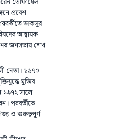
ণ করেন তোফায়েল
গনে প্রবেশ
রবর্তীতে ডাকসুর
পরিষদের আহ্বায়ক
দানের জনসভায় শেখ
লী নেতা। ১৯৭০
তিযুদ্ধে মুজিব
পর ১৯৭২ সালে
রেন। পরবর্তীতে
্য ও গুরুত্বপূর্ণ