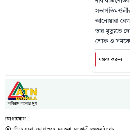
দীর্ঘ রাজনৈত
সভাপতিমণ্ডলীর 
আনোয়ারা বেগম
তার মৃত্যুতে 
শোক ও সমবেদ
মন্তব্য করুন
যোগাযোগ :
এটিএন বাংলা, ওয়াসা ভবন, ২য় তলা, ৯৮ কাজী নজরুল ইসলাম