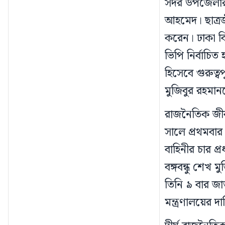
সদর উপজেলার 
আহমেদ। ছাত্রজ
করেন। ঢাকা বি
ভিপি নির্বাচিত
হিসেবে গুরুত
মুজিবুর রহমান
রাজনৈতিক জী
সালে প্রথমবার 
বাহিনীর চার প
বঙ্গবন্ধু শেখ 
তিনি ৯ বার জাত
মন্ত্রণালয়ের দ