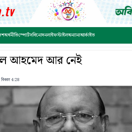
েশ
অর্থনীতি
স্পোর্টস
বিনোদন
লাইফস্টাইল
অন্যান্য
আর্কাইভ
ল আহমেদ আর নেই
 বিকাল 4:28