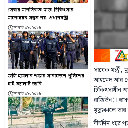
সেবার মানসিকতা ছাড়া চিকিৎসার
মানোন্নয়ন সম্ভব নয়: প্রধানমন্ত্রী
আগস্ট ০৮, ২০২৬
সাবেক মন্ত্রী
জঙ্গি হামলার শঙ্কায় সারাদেশে পুলিশের
আহমেদ আর নেই
হাই অ্যালার্ট জারি
চিকিৎসাধীন অবস্
আগস্ট ০৮, ২০২৬
রাজিউন)। হাসপ
মৃত্যুকালে তা
দীর্ঘদিন ধরে 