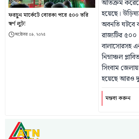
অতিক্রম করেছ
হয়েছে। উড়িষ্য
ফরচুন মার্কেটে বোরকা পরে ৫০০ ভরি
স্বর্ণ লুট!
অবনতি ঘটবে ব
রাজ্যটির ৫০০ গ
অক্টোবর ০৯, ২০২৫
বালাসোরসহ এক
নিম্নাঞ্চল প্ল
সিংবাম জেলায় 
হয়েছে আরও দ
মন্তব্য করুন