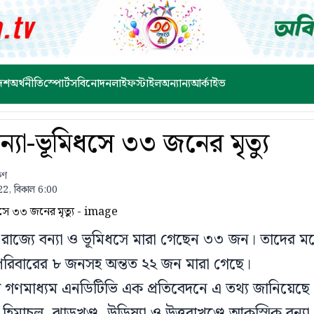
েশ
অর্থনীতি
স্পোর্টস
বিনোদন
লাইফস্টাইল
অন্যান্য
আর্কাইভ
্যা-ভূমিধসে ৩৩ জনের মৃত্যু
ষণ
2, বিকাল 6:00
ন রাজ্যে বন্যা ও ভূমিধসে মারা গেছেন ৩৩ জন। তাদের মধ
পরিবারের ৮ জনসহ অন্তত ২২ জন মারা গেছে।
 গণমাধ্যম এনডিটিভি এক প্রতিবেদনে এ তথ্য জানিয়েছে।
িমাচল, ঝাড়খণ্ড, উড়িষ্যা ও উত্তরাখণ্ডে আকস্মিক বন্য